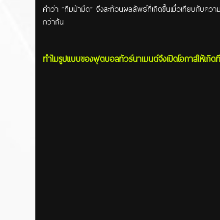
คำว่า “ทีมม้ามืด” จึงสะท้อนผลลัพธ์ที่เกิดขึ้นเมื่อเทียบกับคว
กว่ากัน
ทำไมรูปแบบของฟุตบอลทัวร์นาเมนต์จึงเปิดโอกาสให้เกิดท