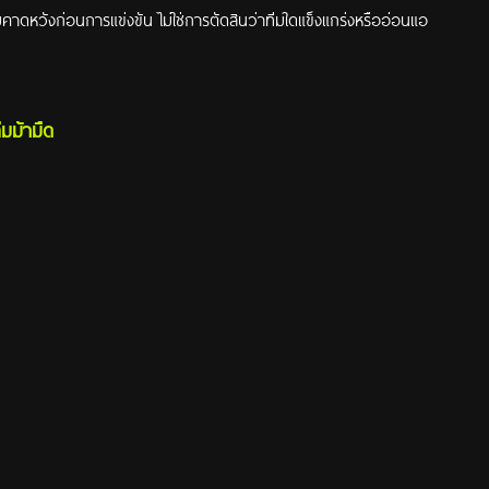
ามคาดหวังก่อนการแข่งขัน ไม่ใช่การตัดสินว่าทีมใดแข็งแกร่งหรืออ่อนแอ
ีมม้ามืด