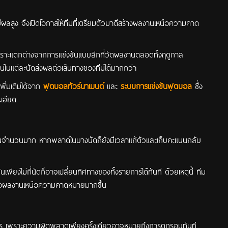
ลสูง จึงเปิดโอกาสให้ทีมที่เตรียมตัวมาดีสร้างผลงานเหนือความคาด
ด เพราะแตกต่างจากการแข่งขันแบบลีกที่วัดผลงานตลอดทั้งฤดูกาล
นในแต่ละนัดส่งผลต่อเส้นทางของทีมได้มากกว่า
พิ่มเติมได้จาก
ฟุตบอลทัวร์นาเมนต์
และ
ระบบการแข่งขันฟุตบอล
ซึ่ง
เอียด
ขันจำนวนมาก หากพลาดในบางนัดก็ยังมีเวลาแก้ตัวและเก็บคะแนนกลับ
ียงไม่กี่นัดก็อาจเปลี่ยนทิศทางของทั้งรายการได้ทันที ด้วยเหตุนี้ ทีม
สร้างผลงานเหนือความคาดหมายมากขึ้น
ายการ เพราะความผิดพลาดเพียงครั้งเดียวอาจหมายถึงการตกรอบทันที