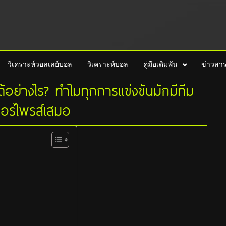
วิเคราะห์วอลเลย์บอล
วิเคราะห์บอล
คู่มือเดิมพัน
ข่าวสา
ได้อย่างไร? ทำไมทุกการแข่งขันมักมีทีม
เซอร์ไพรส์เสมอ