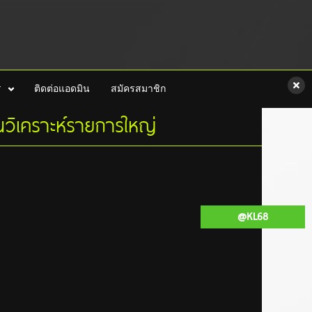
ร
ติดต่อแอดมิน
สมัครสมาชิก
อนวิเคราะห์รายการใหญ่
@KL68