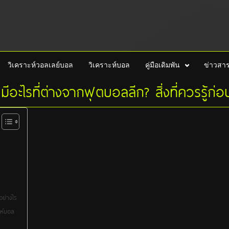
วิเคราะห์วอลเลย์บอล
วิเคราะห์บอล
คู่มือเดิมพัน
ข่าวสา
ีอะไรที่ต่างจากฟุตบอลลีก? สิ่งที่ควรรู้ก่
อย่างไร
ะห์บอล