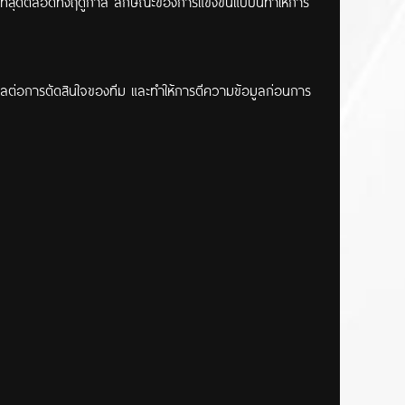
นดีที่สุดตลอดทั้งฤดูกาล ลักษณะของการแข่งขันแบบนี้ทำให้การ
มีผลต่อการตัดสินใจของทีม และทำให้การตีความข้อมูลก่อนการ