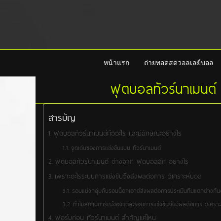
หน้าแรก
ถ่ายทอดสดวอลเลย์บอล
ฟุตบอลทัวร์นาเมนต์ ม
สารบัญ
ฟุตบอลทัวร์นาเมนต์คืออะไร และมีลักษณะอย่างไร
จุดเด่นของการแข่งขันแบบ ทัวร์นาเมนต์
ฟุตบอลทัวร์นาเมนต์ ต่างจาก ฟุตบอลลีก อย่างไร
เพราะอะไรระบบการแข่งขันจึงส่งผลต่อการ วิเคราะห์บอล
รอบแบ่งกลุ่มกับรอบน็อกเอาต์ส่งผลต่อการประเมินทีมแตกต่างกัน
ทำไมสถานการณ์ของแต่ละรอบการแข่งขันจึงมีผลต่อการ วิเครา
ฟอร์มก่อน ทัวร์นาเมนต์ สำคัญแค่ไหน