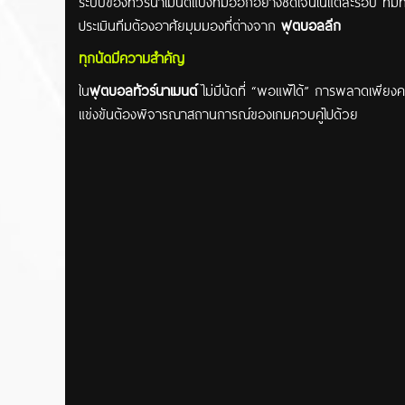
ระบบของทัวร์นาเมนต์แบ่งทีมออกอย่างชัดเจนในแต่ละรอบ ทีมที่ผ่
ประเมินทีมต้องอาศัยมุมมองที่ต่างจาก
ฟุตบอลลีก
ทุกนัดมีความสำคัญ
ใน
ฟุตบอลทัวร์นาเมนต์
ไม่มีนัดที่ “พอแพ้ได้” การพลาดเพียงค
แข่งขันต้องพิจารณาสถานการณ์ของเกมควบคู่ไปด้วย