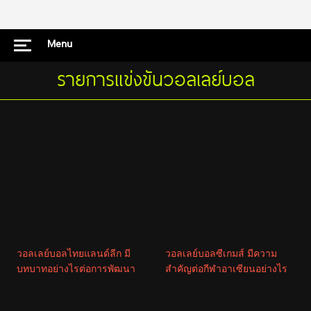
Menu
รายการแข่งขันวอลเลย์บอล
วอลเลย์บอลไทยแลนด์ลีก มี
วอลเลย์บอลซีเกมส์ มีความ
บทบาทอย่างไรต่อการพัฒนา
สำคัญต่อกีฬาอาเซียนอย่างไร
นักกีฬาวอลเลย์บอลอาชีพไทย
และทำไมจึงได้รับความนิยมทุก
ครั้งที่แข่งขัน