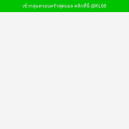
เข้ากลุ่มครอบครัวฟุตบอล คลิกที่นี่ @KL68