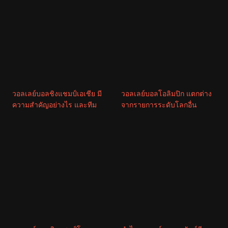
วอลเลย์บอลชิงแชมป์เอเชีย มี
วอลเลย์บอลโอลิมปิก แตกต่าง
ความสำคัญอย่างไร และทีม
จากรายการระดับโลกอื่น
ชาติเอเชียได้อะไรจากรายการ
อย่างไร และทำไมทุกทีมชาติ
นี้
จึงอยากเข้าร่วม