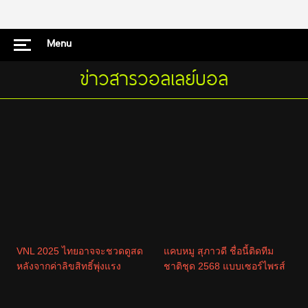
Menu
ข่าวสารวอลเลย์บอล
VNL 2025 ไทยอาจจะชวดดูสด
แคบหมู สุภาวดี ชื่อนี้ติดทีม
หลังจากค่าลิขสิทธิ์พุ่งแรง
ชาติชุด 2568 แบบเซอร์ไพรส์