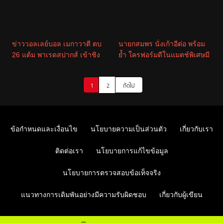
ข่าววอลเลย์บอล เมกาวาตี ตบ
นายกสมพร นั่งเก้าอีต่อ พร้อม
26 แต้ม พาเรดสปากส์ เข้าชิง
ย้ำ ใครฟอร์มดีในแมตช์พิเศษมี
สิทธิ์ลุย VNL 2025
1
2
ถัดไป
ข้อกำหนดและเงื่อนไข
นโยบายความเป็นส่วนตัว
เกี่ยวกับเรา
ติดต่อเรา
นโยบายการแก้ไขข้อมูล
นโยบายการตรวจสอบข้อเท็จจริง
แนวทางการเดิมพันอย่างมีความรับผิดชอบ
เกี่ยวกับผู้เขียน