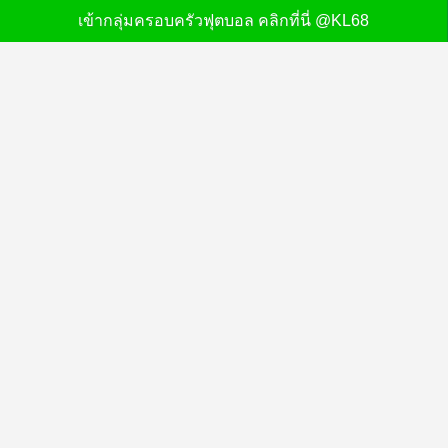
เข้ากลุ่มครอบครัวฟุตบอล คลิกที่นี่ @KL68