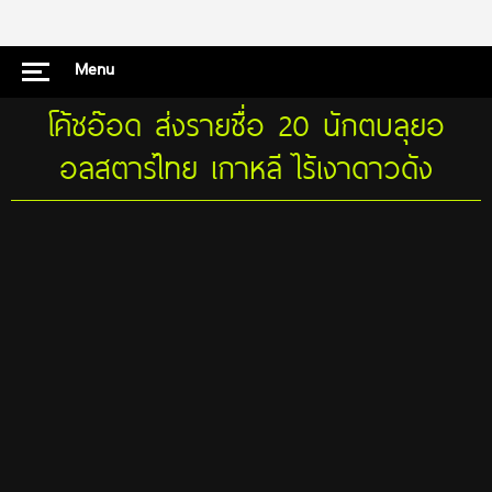
Menu
โค้ชอ๊อด ส่งรายชื่อ 20 นักตบลุยอ
อลสตาร์ไทย เกาหลี ไร้เงาดาวดัง