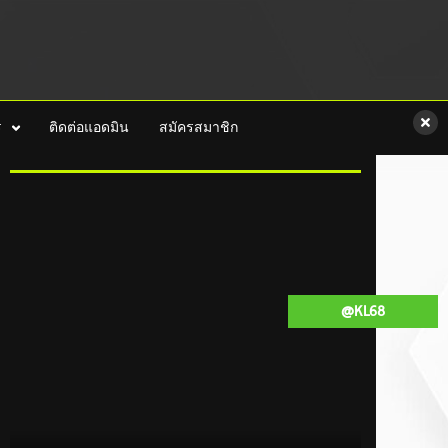
ร
ติดต่อแอดมิน
สมัครสมาชิก
@KL68