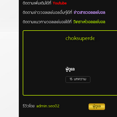
ติดตามเพิ่มเติมได้ที่
Youtube
ติดตามข่าววอลเลย์บอลอื่นๆได้ที่
ข่าวสารวอลเลย์บอล
ติดตามแนวทางวอลเลย์บอลได้ที่
วิเคราะห์วอลเลย์บอล
choksuperdee
ผู้ดูแล
15 บทความ
admin.seo02
รีวิวโดย
ผู้ดูแล