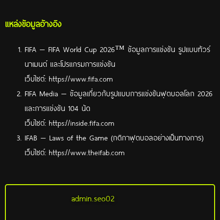
แหล่งข้อมูลอ้างอิง
FIFA — FIFA World Cup 2026™ ข้อมูลการแข่งขัน รูปแบบทัวร์
นาเมนต์ และโปรแกรมการแข่งขัน
เว็บไซต์:
https://www.fifa.com
FIFA Media — ข้อมูลเกี่ยวกับรูปแบบการแข่งขันฟุตบอลโลก 2026
และการแข่งขัน 104 นัด
เว็บไซต์:
https://inside.fifa.com
IFAB — Laws of the Game (กติกาฟุตบอลอย่างเป็นทางการ)
เว็บไซต์:
https://www.theifab.com
admin.seo02