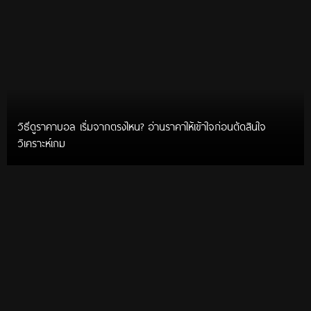
วิธีดูราคาบอล เริ่มจากตรงไหน? อ่านราคาให้เข้าใจก่อนตัดสินใจ
วิเคราะห์เกม