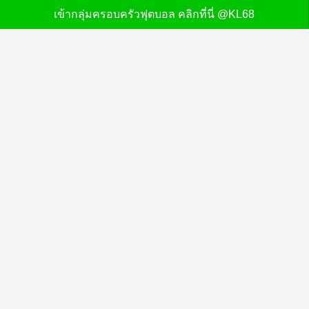
เข้ากลุ่มครอบครัวฟุตบอล คลิกที่นี่ @KL68