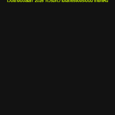
เว็บแทงบอลโลก 2026 ควรมีความเสถียรของระบบมากแค่ไหน