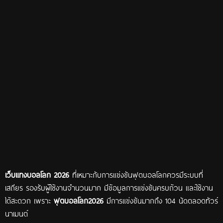
เว็บแทงบอลโลก 2026
ที่เหมาะกับการแข่งขันฟุตบอลโลกควรมีระบบที่
เสถียร รองรับผู้ใช้งานจำนวนมาก มีข้อมูลการแข่งขันครบถ้วน และใช้งาน
ได้สะดวก เพราะ
ฟุตบอลโลก2026
มีการแข่งขันมากถึง 104 นัดตลอดทัวร์
นาเมนต์