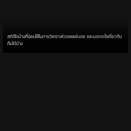
สถิติใดบ้างที่นิยมใช้ในการวิเคราะห์วอลเลย์บอล และบอกอะไรเกี่ยวกับ
ทีมได้บ้าง