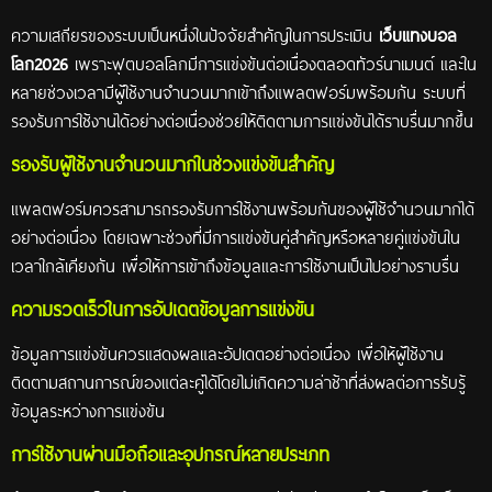
ความเสถียรของระบบเป็นหนึ่งในปัจจัยสำคัญในการประเมิน
เว็บแทงบอล
โลก2026
เพราะฟุตบอลโลกมีการแข่งขันต่อเนื่องตลอดทัวร์นาเมนต์ และใน
หลายช่วงเวลามีผู้ใช้งานจำนวนมากเข้าถึงแพลตฟอร์มพร้อมกัน ระบบที่
รองรับการใช้งานได้อย่างต่อเนื่องช่วยให้ติดตามการแข่งขันได้ราบรื่นมากขึ้น
รองรับผู้ใช้งานจำนวนมากในช่วงแข่งขันสำคัญ
แพลตฟอร์มควรสามารถรองรับการใช้งานพร้อมกันของผู้ใช้จำนวนมากได้
อย่างต่อเนื่อง โดยเฉพาะช่วงที่มีการแข่งขันคู่สำคัญหรือหลายคู่แข่งขันใน
เวลาใกล้เคียงกัน เพื่อให้การเข้าถึงข้อมูลและการใช้งานเป็นไปอย่างราบรื่น
ความรวดเร็วในการอัปเดตข้อมูลการแข่งขัน
ข้อมูลการแข่งขันควรแสดงผลและอัปเดตอย่างต่อเนื่อง เพื่อให้ผู้ใช้งาน
ติดตามสถานการณ์ของแต่ละคู่ได้โดยไม่เกิดความล่าช้าที่ส่งผลต่อการรับรู้
ข้อมูลระหว่างการแข่งขัน
การใช้งานผ่านมือถือและอุปกรณ์หลายประเภท