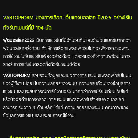
VARTOPFORM มองการเลือก เว็บแทงบอลโลก ปี2026 อย่างไรใน
ทัวร์นาเมนต์ที่มี 104 นัด
ฟุตบอลโลก2026
เป็นการแข่งขันที่มีจำนวนทีมและจำนวนแมตช์มากกว่า
ฟุตบอลโลกครั้งก่อน ทำให้การเลือกแพลตฟอร์มไม่ควรพิจารณาเฉพาะ
การใช้งานในวันแข่งขันเพียงอย่างเดียว แต่ควรมองถึงความพร้อมในการ
รองรับการแข่งขันตลอดทั้งทัวร์นาเมนต์ด้วย
VARTOPFORM
รวบรวมข้อมูลและแนวทางการประเมินแพลตฟอร์มในมุม
ของผู้ใช้งาน โดยเน้นความเสถียรของระบบ ความครบถ้วนของข้อมูลการ
แข่งขัน และประสบการณ์การใช้งานจริง มากกว่าการเปรียบเทียบเว็บไซต์
หรือปัจจัยด้านการตลาด การประเมินแพลตฟอร์มสำหรับฟุตบอลโลก
สามารถเริ่มจาก 3 ด้านหลัก ได้แก่ ความเสถียรของระบบ คุณภาพของ
ข้อมูลการแข่งขัน และประสบการณ์ใช้งาน