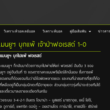
วิเคราะห์วอลเลย์บอล
วิเคราะห์บอล
คู่มือเดิมพัน
ข่าวสา
มนยูฯ บุกแพ้ เจ้าป่าฟอเรสต์ 1-0
ที่แมนยูฯ บุกไปแพ้ ฟอเรสต์
ะแมนยูฯ ก็กลับมาด้วยการบุกไปพ่ายให้แก่ ฟอเรสต์ อันดับ 3 ของ
ูฯ อยู่อันดับที่ 13 ของตารางคะแนนพรีเมียร์ลีกนั่นเอง ซึ่งการแพ้
อียดของเกมก็ต้องยอมรับว่ามีข้อผิดพลาดเยอะ และคนที่น่าสงสารที่สุดก็คือ
ลืออยู่ก็เป็นกลุ่มนักเตะที่มีอายุเยอะ ส่วนกลุ่มดาวรุ่งที่น่าจะช่วยทีมได้
้ว และเดี๋ยวมาลงรายละเอียดกันครับ
มาด้วยระบบ 3-4-2-1 อันเดร โอนาน่า – นูสแซร์ มาซราอุย, เลนี่ โยโร่,
ล อูการ์เต้, แพทริค ดอร์กู – อเลฮานโดร การ์นาโช่, คาเซมิโร่- เซิร์กเซ่