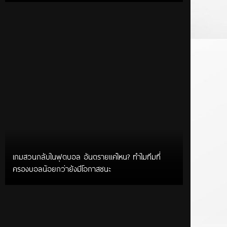
เกมสวนกลับในฟุตบอล อันตรายแค่ไหน? ทำไมทีมที่
ครองบอลน้อยกว่ายังมีโอกาสชนะ