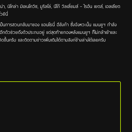
 นิโคล่า มิเลนโควิช, มูริลโล่, นีโก้ วิลเลี่ยมส์ – ไรอัน เยตส์, เอลเลียต
ยินี่
 โดยเป็นการสวนกลับมาของ แอนโธนี่ อีลังก้า ซึ่งจังหวะนั้น แมนยูฯ กำลัง
มีอีกตัวช่วยดึงตัวประกบอยู่ แต่สุดท้ายกองหลังแมนยูฯ ก็ไม่กล้าเข้าและ
เกิดขึ้นครับ และติดตามข่าวเพิ่มเติมได้ตามลิงก์ข้างล่างได้เลยครับ