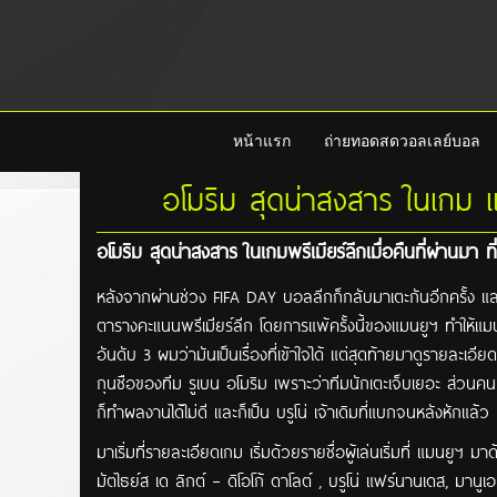
หน้าแรก
ถ่ายทอดสดวอลเลย์บอล
อโมริม สุดน่าสงสาร ในเกม แ
อโมริม สุดน่าสงสาร ในเกมพรีเมียร์ลีกเมื่อคืนที่ผ่านมา 
หลังจากผ่านช่วง FIFA DAY บอลลีกก็กลับมาเตะกันอีกครั้ง แล
ตารางคะแนนพรีเมียร์ลีก โดยการแพ้ครั้งนี้ของแมนยูฯ ทำให้แมนย
อันดับ 3 ผมว่ามันเป็นเรื่องที่เข้าใจได้ แต่สุดท้ายมาดูรายละเ
กุนซือของทีม รูเบน อโมริม เพราะว่าทีมนักเตะเจ็บเยอะ ส่วนคนที่เห
ก็ทำผลงานได้ไม่ดี และก็เป็น บรูโน่ เจ้าเดิมที่แบกจนหลังหักแล
มาเริ่มที่รายละเอียดเกม เริ่มด้วยรายชื่อผู้เล่นเริ่มที่ แมนยูฯ 
มัตไธย์ส เด ลิกต์ – ดิโอโก้ ดาโลต์ , บรูโน่ แฟร์นานเดส, มานูเอ