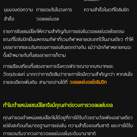
มุมมองต่อความ
การยอมรับในวงการ
ความสำเร็จในเวทีโอลิมปิก
สำเร็จ
วอลเลย์บอล
รายการชิงแชมป์โลกให้ความสำคัญกับการแข่งขันวอลเลย์บอลโดยตรง
ขณะที่โอลิมปิกเป็นมหกรรมกีฬาที่รวมกีฬาหลายประเภทไว้ในงานเดียว ทำให้
บรรยากาศและบริบทของการแข่งขันแตกต่างกัน แม้ว่านักกีฬาหลายคนจะ
ตั้งเป้าหมายกับทั้งสองรายการก็ตาม
การเปรียบเทียบทั้งสองรายการจึงควรพิจารณาจากบทบาทและ
วัตถุประสงค์ มากกว่าการตัดสินว่ารายการใดมีความสำคัญกว่า หากสนใจ
รายละเอียดเพิ่มเติม สามารถอ่านได้ที่
วอลเลย์บอลโอลิมปิก
ทำไมตำแหน่งแชมป์โลกจึงมีคุณค่าต่อวงการวอลเลย์บอล
คุณค่าของตำแหน่งแชมป์โลกไม่ได้อยู่ที่การได้รับถ้วยรางวัลเพียงอย่างเดียว
แต่ยังสะท้อนถึงมาตรฐานการแข่งขัน ความสำเร็จของทีมชาติ และการได้รับ
การยอมรับจากวงการวอลเลย์บอลในระดับนานาชาติ