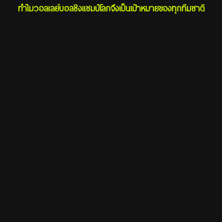
ทำไมวอลเลย์บอลชิงแชมป์โลกจึงเป็นเป้าหมายของทุกทีมชาติ