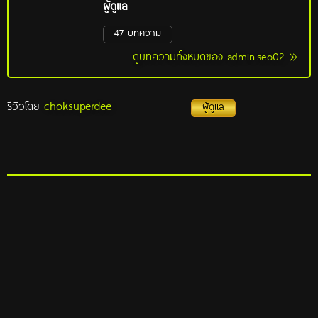
ผู้ดูแล
47 บทความ
ดูบทความทั้งหมดของ admin.seo02
choksuperdee
รีวิวโดย
ผู้ดูแล