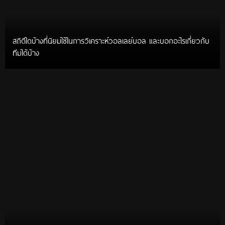
สถิติใดบ้างที่นิยมใช้ในการวิเคราะห์วอลเลย์บอล และบอกอะไรเกี่ยวกับ
ทีมได้บ้าง