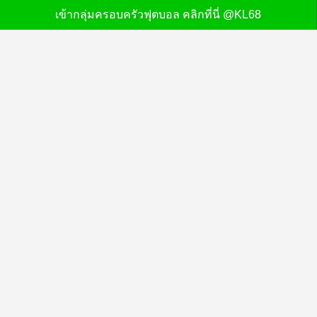
เข้ากลุ่มครอบครัวฟุตบอล คลิกที่นี่ @KL68