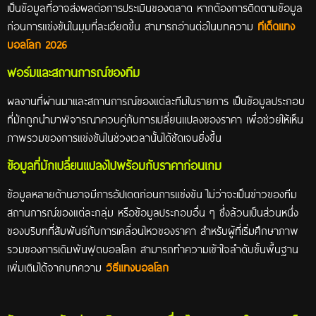
เป็นข้อมูลที่อาจส่งผลต่อการประเมินของตลาด หากต้องการติดตามข้อมูล
ก่อนการแข่งขันในมุมที่ละเอียดขึ้น สามารถอ่านต่อในบทความ
ทีเด็ดแทง
บอลโลก 2026
ฟอร์มและสถานการณ์ของทีม
ผลงานที่ผ่านมาและสถานการณ์ของแต่ละทีมในรายการ เป็นข้อมูลประกอบ
ที่มักถูกนำมาพิจารณาควบคู่กับการเปลี่ยนแปลงของราคา เพื่อช่วยให้เห็น
ภาพรวมของการแข่งขันในช่วงเวลานั้นได้ชัดเจนยิ่งขึ้น
ข้อมูลที่มักเปลี่ยนแปลงไปพร้อมกับราคาก่อนเกม
ข้อมูลหลายด้านอาจมีการอัปเดตก่อนการแข่งขัน ไม่ว่าจะเป็นข่าวของทีม
สถานการณ์ของแต่ละกลุ่ม หรือข้อมูลประกอบอื่น ๆ ซึ่งล้วนเป็นส่วนหนึ่ง
ของบริบทที่สัมพันธ์กับการเคลื่อนไหวของราคา สำหรับผู้ที่เริ่มศึกษาภาพ
รวมของการเดิมพันฟุตบอลโลก สามารถทำความเข้าใจลำดับขั้นพื้นฐาน
เพิ่มเติมได้จากบทความ
วิธีแทงบอลโลก