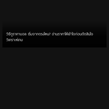
วิธีดูราคาบอล เริ่มจากตรงไหน? อ่านราคาให้เข้าใจก่อนตัดสินใจ
วิเคราะห์เกม