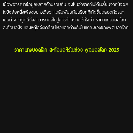
เมื่อพิจารณาข้อมูลหลายด้านร่วมกัน จะเห็นว่าราคาไม่ได้เปลี่ยนจากปัจจัย
ใดปัจจัยหนึ่งเพียงอย่างเดียว แต่สัมพันธ์กับบริบทที่เกิดขึ้นตลอดทัวร์นา
เมนต์ จากจุดนี้จึงสามารถต่อไปสู่การทำความเข้าใจว่า ราคาแทงบอลโลก
สะท้อนอะไร และเหตุใดจึงเคลื่อนไหวแตกต่างกันในแต่ละช่วงของฟุตบอลโลก
ราคาแทงบอลโลก สะท้อนอะไรในช่วง ฟุตบอลโลก 2026