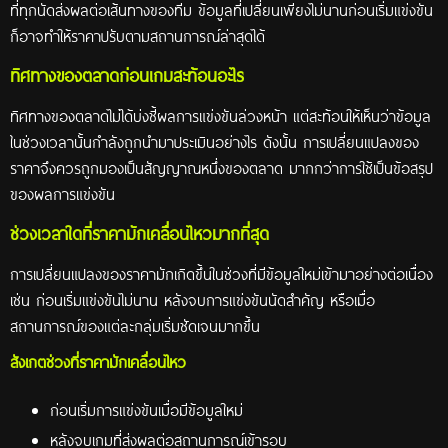
ที่ทุกนัดส่งผลต่อเส้นทางของทีม ข้อมูลที่เปลี่ยนเพียงไม่นานก่อนเริ่มแข่งขัน
ก็อาจทำให้ราคาปรับตามสถานการณ์ล่าสุดได้
ทิศทางของตลาดก่อนเกมสะท้อนอะไร
ทิศทางของตลาดไม่ได้บ่งชี้ผลการแข่งขันล่วงหน้า แต่สะท้อนให้เห็นว่าข้อมูล
ในช่วงเวลานั้นกำลังถูกนำมาประเมินอย่างไร ดังนั้น การเปลี่ยนแปลงของ
ราคาจึงควรถูกมองเป็นสัญญาณหนึ่งของตลาด มากกว่าการใช้เป็นข้อสรุป
ของผลการแข่งขัน
ช่วงเวลาใดที่ราคามักเคลื่อนไหวมากที่สุด
การเปลี่ยนแปลงของราคามักเกิดขึ้นในช่วงที่มีข้อมูลใหม่เข้ามาอย่างต่อเนื่อง
เช่น ก่อนเริ่มแข่งขันไม่นาน หลังจบการแข่งขันนัดสำคัญ หรือเมื่อ
สถานการณ์ของแต่ละกลุ่มเริ่มชัดเจนมากขึ้น
สังเกตช่วงที่ราคามักเคลื่อนไหว
ก่อนเริ่มการแข่งขันเมื่อมีข้อมูลใหม่
หลังจบเกมที่ส่งผลต่อสถานการณ์เข้ารอบ