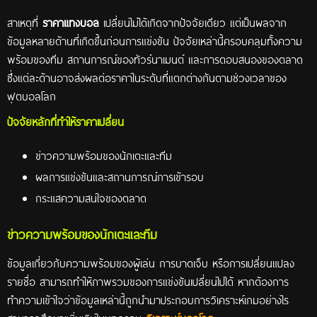
สาเหตุที่
ราคาแทงบอล
เปลี่ยนไม่ได้เกิดจากปัจจัยเดียว แต่เป็นผลจาก
ข้อมูลหลายด้านที่เกิดขึ้นก่อนการแข่งขัน ปัจจัยเหล่านี้ครอบคลุมทั้งความ
พร้อมของทีม สถานการณ์ของทัวร์นาเมนต์ และการตอบสนองของตลาด
ซึ่งแต่ละด้านอาจส่งผลต่อราคาในระดับที่แตกต่างกันตามช่วงเวลาของ
ฟุตบอลโลก
ปัจจัยหลักที่ทำให้ราคาเปลี่ยน
ข่าวความพร้อมของนักเตะและทีม
ผลการแข่งขันและสถานการณ์การเข้ารอบ
กระแสความสนใจของตลาด
ข่าวความพร้อมของนักเตะและทีม
ข้อมูลเกี่ยวกับความพร้อมของผู้เล่น การบาดเจ็บ หรือการเปลี่ยนแปลง
รายชื่อ สามารถทำให้ภาพรวมของการแข่งขันเปลี่ยนไปได้ หากต้องการ
ทำความเข้าใจว่าข้อมูลเหล่านี้ถูกนำมาประกอบการวิเคราะห์เกมอย่างไร