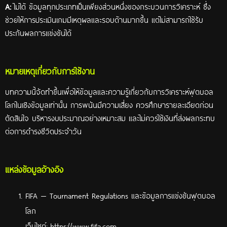
A:
ไม่ได้ ข้อมูลทุกประเภทเป็นเพียงส่วนหนึ่งของกระบวนการวิเคราะห์ ซึ่ง
ช่วยให้การประเมินเกมมีเหตุผลและรอบด้านมากขึ้น แต่ไม่สามารถใช้รับ
ประกันผลการแข่งขันได้
หมายเหตุเกี่ยวกับการใช้งาน
บทความนี้จัดทำขึ้นเพื่อให้ข้อมูลและความรู้เกี่ยวกับการวิเคราะห์ฟุตบอล
โลกในเชิงข้อมูลเท่านั้น การพนันมีความเสี่ยง ควรศึกษารายละเอียดก่อน
ตัดสินใจ บริหารงบประมาณอย่างเหมาะสม และไม่ควรใช้เงินที่ส่งผลกระทบ
ต่อการดำรงชีวิตประจำวัน
แหล่งข้อมูลอ้างอิง
FIFA — Tournament Regulations และข้อมูลการแข่งขันฟุตบอล
โลก
เว็บไซต์:
https://www.fifa.com