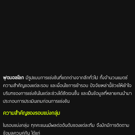
ฟุตบอลโลก
มีรูปแบบการแข่งขันที่แตกต่างจากลีกทั่วไป ทั้งจำนวนแมตช์
ความสำคัญของแต่ละรอบ และเงื่อนไขการเข้ารอบ ปัจจัยเหล่านี้ช่วยให้เข้าใจ
บริบทของการแข่งขันในแต่ละช่วงได้ชัดเจนขึ้น และเป็นข้อมูลที่หลายคนนำมา
ประกอบการประเมินเกมก่อนการแข่งขัน
ความสำคัญของรอบแบ่งกลุ่ม
ในรอบแบ่งกลุ่ม ทุกคะแนนมีผลต่ออันดับของแต่ละทีม จึงมักมีการติดตาม
ข้อมูลควบคู่กัน ได้แก่