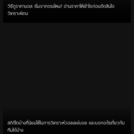
วิธีดูราคาบอล เริ่มจากตรงไหน? อ่านราคาให้เข้าใจก่อนตัดสินใจ
วิเคราะห์เกม
สถิติใดบ้างที่นิยมใช้ในการวิเคราะห์วอลเลย์บอล และบอกอะไรเกี่ยวกับ
ทีมได้บ้าง