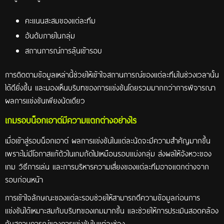
คะแนนสะสมของแต่ละทีม
อันดับภายในกลุ่ม
สถานการณ์การลุ้นเข้ารอบ
การติดตามข้อมูลเหล่านี้ช่วยให้เข้าใจสถานการณ์ของแต่ละทีมในช่วงเวลานั้น
ได้ดียิ่งขึ้น และมองเห็นบริบทของการแข่งขันโดยรวมมากกว่าการพิจารณา
ผลการแข่งขันเพียงนัดเดียว
เกมรอบน็อกเอาต์มีความแตกต่างอย่างไร
เมื่อเข้าสู่รอบน็อกเอาต์ ผลการแข่งขันในแต่ละนัดจะมีความสำคัญมากขึ้น
เพราะไม่มีโอกาสแก้ตัวในเกมถัดไปเหมือนรอบแบ่งกลุ่ม ส่งผลให้จังหวะของ
เกม วิธีการเล่น และการบริหารความเสี่ยงของแต่ละทีมอาจแตกต่างจาก
รอบก่อนหน้า
การเข้าใจลักษณะของแต่ละรอบช่วยให้สามารถตีความข้อมูลก่อนการ
แข่งขันได้เหมาะสมกับบริบทของเกมมากขึ้น และช่วยให้การประเมินสอดคล้อง
กับสถานการณ์ของการแข่งขันในแต่ละช่วง