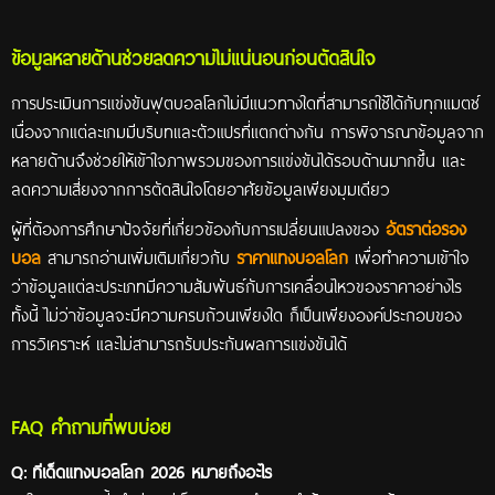
ข้อมูลหลายด้านช่วยลดความไม่แน่นอนก่อนตัดสินใจ
การประเมินการแข่งขันฟุตบอลโลกไม่มีแนวทางใดที่สามารถใช้ได้กับทุกแมตช์
เนื่องจากแต่ละเกมมีบริบทและตัวแปรที่แตกต่างกัน การพิจารณาข้อมูลจาก
หลายด้านจึงช่วยให้เข้าใจภาพรวมของการแข่งขันได้รอบด้านมากขึ้น และ
ลดความเสี่ยงจากการตัดสินใจโดยอาศัยข้อมูลเพียงมุมเดียว
ผู้ที่ต้องการศึกษาปัจจัยที่เกี่ยวข้องกับการเปลี่ยนแปลงของ
อัตราต่อรอง
บอล
สามารถอ่านเพิ่มเติมเกี่ยวกับ
ราคาแทงบอลโลก
เพื่อทำความเข้าใจ
ว่าข้อมูลแต่ละประเภทมีความสัมพันธ์กับการเคลื่อนไหวของราคาอย่างไร
ทั้งนี้ ไม่ว่าข้อมูลจะมีความครบถ้วนเพียงใด ก็เป็นเพียงองค์ประกอบของ
การวิเคราะห์ และไม่สามารถรับประกันผลการแข่งขันได้
FAQ คำถามที่พบบ่อย
Q: ทีเด็ดแทงบอลโลก 2026 หมายถึงอะไร