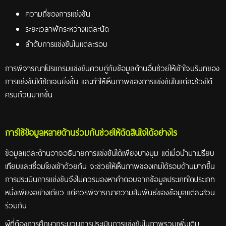
ความถี่ของการแข่งขัน
ระยะเวลาพักระหว่างแต่ละนัด
ลำดับการแข่งขันในแต่ละรอบ
การพิจารณาโปรแกรมแข่งขันควบคู่กับข้อมูลด้านอื่นช่วยให้เข้าใจบริบทของ
การแข่งขันได้ชัดเจนยิ่งขึ้น และทำให้เห็นภาพของการแข่งขันในแต่ละช่วงได้
ครบถ้วนมากขึ้น
การใช้ข้อมูลหลายด้านร่วมกันช่วยให้ตัดสินใจได้อย่างไร
ข้อมูลแต่ละด้านอาจอธิบายการแข่งขันได้เพียงบางมุม แต่เมื่อนำมาเปรียบ
เทียบและเชื่อมโยงเข้าด้วยกัน จะช่วยให้เห็นภาพของเกมได้รอบด้านมากขึ้น
การประเมินการแข่งขันจึงไม่ควรมองหาคำตอบจากข้อมูลประเภทใดประเภท
หนึ่งเพียงอย่างเดียว แต่ควรพิจารณาความสัมพันธ์ของข้อมูลแต่ละส่วน
ร่วมกัน
ผู้ที่ต้องการศึกษากระบวนการประเมินการแข่งขันในภาพรวมเพิ่มเติม