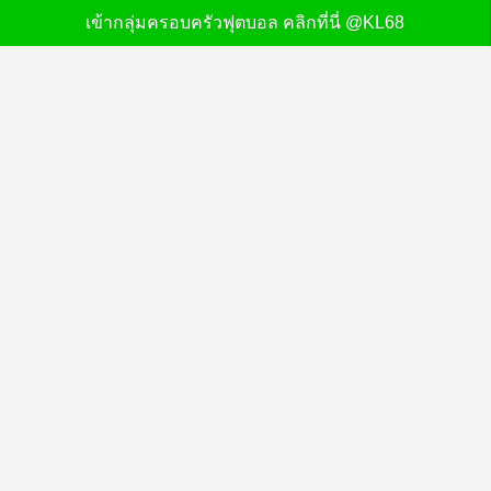
เข้ากลุ่มครอบครัวฟุตบอล คลิกที่นี่ @KL68