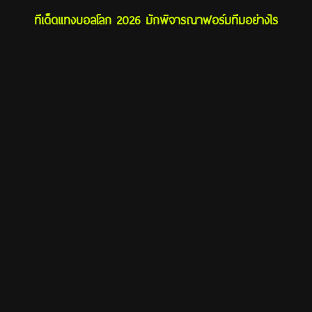
ทีเด็ดแทงบอลโลก 2026 มักพิจารณาฟอร์มทีมอย่างไร