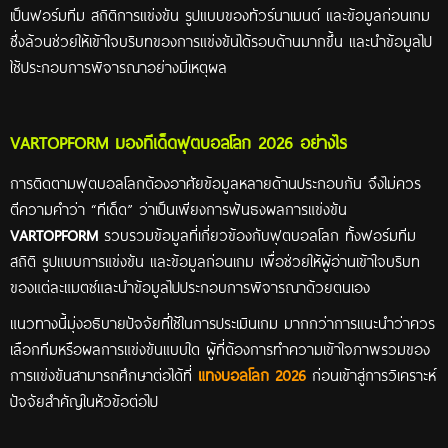
เป็นฟอร์มทีม สถิติการแข่งขัน รูปแบบของทัวร์นาเมนต์ และข้อมูลก่อนเกม
ซึ่งล้วนช่วยให้เข้าใจบริบทของการแข่งขันได้รอบด้านมากขึ้น และนำข้อมูลไป
ใช้ประกอบการพิจารณาอย่างมีเหตุผล
VARTOPFORM มองทีเด็ดฟุตบอลโลก 2026 อย่างไร
การติดตามฟุตบอลโลกต้องอาศัยข้อมูลหลายด้านประกอบกัน จึงไม่ควร
ตีความคำว่า “ทีเด็ด” ว่าเป็นเพียงการฟันธงผลการแข่งขัน
VARTOPFORM
รวบรวมข้อมูลที่เกี่ยวข้องกับฟุตบอลโลก ทั้งฟอร์มทีม
สถิติ รูปแบบการแข่งขัน และข้อมูลก่อนเกม เพื่อช่วยให้ผู้อ่านเข้าใจบริบท
ของแต่ละแมตช์และนำข้อมูลไปประกอบการพิจารณาด้วยตนเอง
แนวทางนี้มุ่งอธิบายปัจจัยที่ใช้ในการประเมินเกม มากกว่าการแนะนำว่าควร
เลือกทีมหรือผลการแข่งขันแบบใด ผู้ที่ต้องการทำความเข้าใจภาพรวมของ
การแข่งขันสามารถศึกษาต่อได้ที่
แทงบอลโลก 2026
ก่อนเข้าสู่การวิเคราะห์
ปัจจัยสำคัญในหัวข้อต่อไป