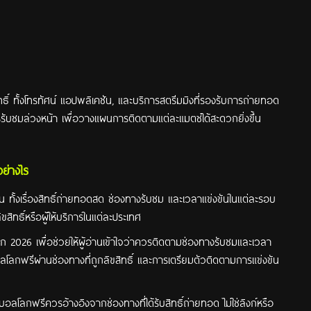
ทธิ์ ทั้งโทรทัศน์ แอปพลิเคชัน, และบริการสตรีมมิงที่รองรับการถ่ายทอด
ชมล่วงหน้า เพื่อวางแผนการติดตามแต่ละแมตช์ได้สะดวกยิ่งขึ้น
ย่างไร
ทั้งเรื่องสิทธิ์ถ่ายทอดสด ช่องทางรับชม และเวลาแข่งขันในแต่ละรอบ
ิทธิ์หรือผู้ให้บริการในแต่ละประเทศ
26 เพื่อช่วยให้ผู้อ่านเข้าใจว่าควรติดตามช่องทางรับชมและเวลา
ลโลกฟรีผ่านช่องทางที่ถูกลิขสิทธิ์ และการเตรียมตัวติดตามการแข่งขัน
อลโลกฟรีควรอ้างอิงจากช่องทางที่ได้รับสิทธิ์ถ่ายทอด ไม่ใช่ลิงก์หรือ