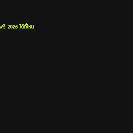
รี 2026 ได้ที่ไหน